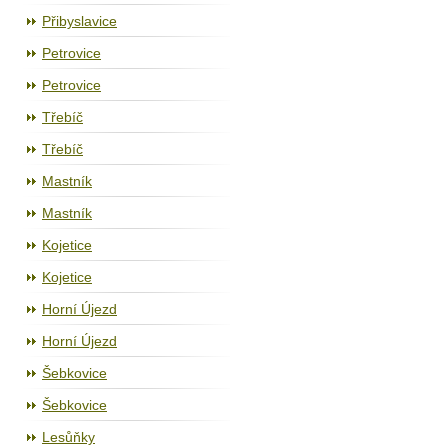
Přibyslavice
Petrovice
Petrovice
Třebíč
Třebíč
Mastník
Mastník
Kojetice
Kojetice
Horní Újezd
Horní Újezd
Šebkovice
Šebkovice
Lesůňky