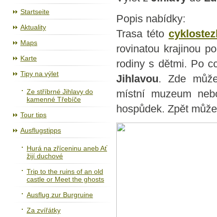
Der Radweg Jihlava – Třebíč – Raabs
Startseite
Popis nabídky:
Aktuality
Trasa této
cyklostez
Maps
rovinatou krajinou p
Karte
rodiny s dětmi. Po 
Tipy na výlet
Jihlavou
. Zde můžet
Ze stříbrné Jihlavy do
místní muzeum nebo
kamenné Třebíče
hospůdek. Zpět můžete
Tour tips
Ausflugstipps
Hurá na zříceninu aneb Ať
žijí duchové
Trip to the ruins of an old
castle or Meet the ghosts
Ausflug zur Burgruine
Za zvířátky