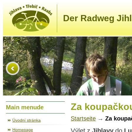
Der Radweg Jihl
Za koupačko
Main menude
Startseite
→
Za koupa
Úvodní stránka
Homepage
Výlet z
Jihlavy
do
Lu