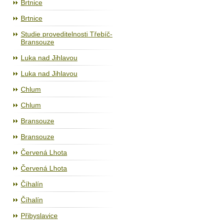
Brtnice
Brtnice
Studie proveditelnosti Třebíč-
Bransouze
Luka nad Jihlavou
Luka nad Jihlavou
Chlum
Chlum
Bransouze
Bransouze
Červená Lhota
Červená Lhota
Číhalín
Číhalín
Přibyslavice