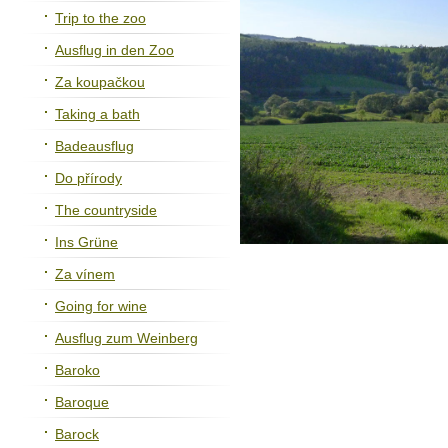
Trip to the zoo
Ausflug in den Zoo
Za koupačkou
Taking a bath
Badeausflug
Do přírody
The countryside
Ins Grüne
Za vínem
Going for wine
Ausflug zum Weinberg
Baroko
Baroque
Barock