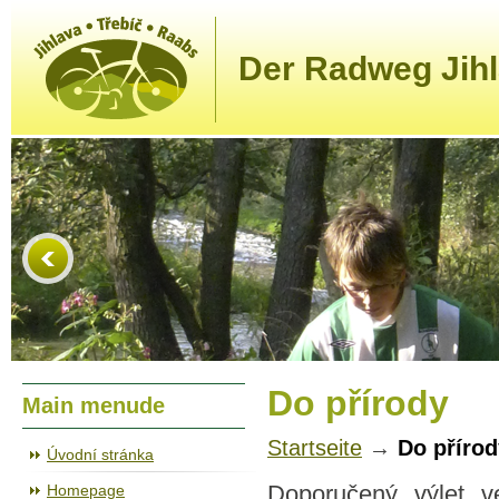
Der Radweg Jihl
Do přírody
Main menude
Startseite
→
Do přírod
Úvodní stránka
Homepage
Doporučený výlet ve