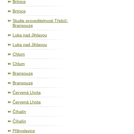
Brtnice
Brtnice
Studie proveditelnosti Třebíč-
Bransouze
Luka nad Jihlavou
Luka nad Jihlavou
Chlum
Chlum
Bransouze
Bransouze
Červená Lhota
Červená Lhota
Číhalín
Číhalín
Přibyslavice