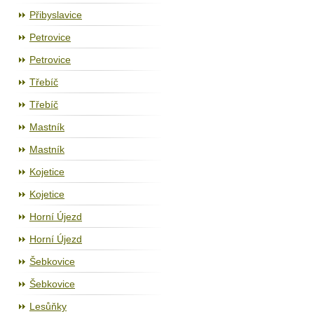
Přibyslavice
Petrovice
Petrovice
Třebíč
Třebíč
Mastník
Mastník
Kojetice
Kojetice
Horní Újezd
Horní Újezd
Šebkovice
Šebkovice
Lesůňky