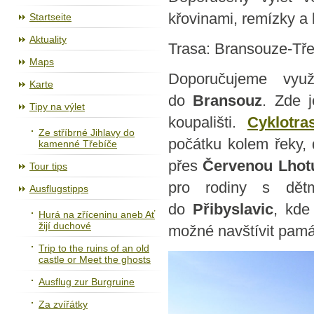
Der Radweg Jihlava – Třebíč – Raabs
křovinami, remízky a 
Startseite
Aktuality
Trasa: Bransouze-Tře
Maps
Doporučujeme vyu
Karte
do
Bransouz
. Zde j
Tipy na výlet
koupališti.
Cyklotra
Ze stříbrné Jihlavy do
počátku kolem řeky
kamenné Třebíče
přes
Červenou Lhot
Tour tips
pro rodiny s dět
Ausflugstipps
do
Přibyslavic
, kde
Hurá na zříceninu aneb Ať
žijí duchové
možné navštívit pam
Trip to the ruins of an old
castle or Meet the ghosts
Ausflug zur Burgruine
Za zvířátky