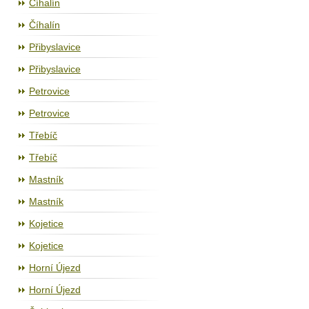
Číhalín
Číhalín
Přibyslavice
Přibyslavice
Petrovice
Petrovice
Třebíč
Třebíč
Mastník
Mastník
Kojetice
Kojetice
Horní Újezd
Horní Újezd