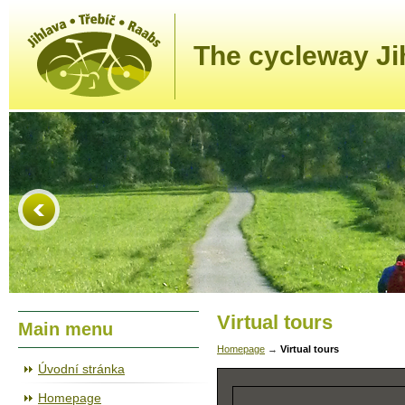
The cycleway Ji
Virtual tours
Main menu
Homepage
→
Virtual tours
Úvodní stránka
Homepage