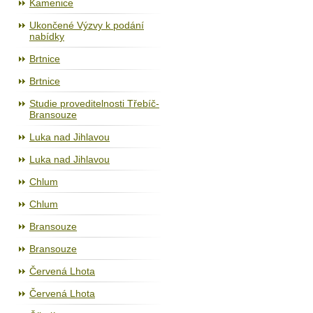
Kamenice
Ukončené Výzvy k podání
nabídky
Brtnice
Brtnice
Studie proveditelnosti Třebíč-
Bransouze
Luka nad Jihlavou
Luka nad Jihlavou
Chlum
Chlum
Bransouze
Bransouze
Červená Lhota
Červená Lhota