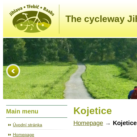
The cycleway Ji
Kojetice
Main menu
Homepage
→
Kojetice
Úvodní stránka
Homepage