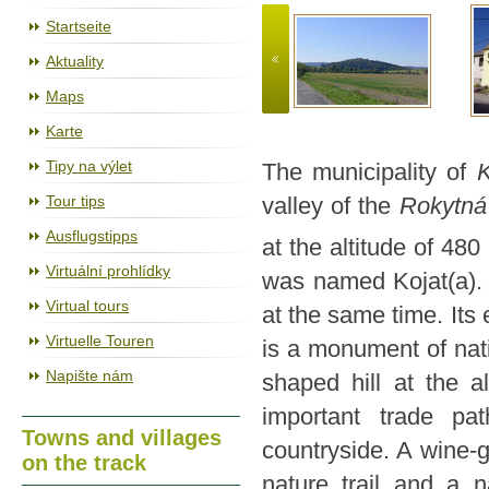
The cycleway Jihlava – Třebíč – Raabs
Startseite
Aktuality
Maps
Karte
Tipy na výlet
The municipality of
K
Tour tips
valley of the
Rokytná
Ausflugstipps
at the altitude of 480
Virtuální prohlídky
was named Kojat(a)
Virtual tours
at the same time. Its 
Virtuelle Touren
is a monument of nati
Napište nám
shaped hill at the a
important trade pa
Towns and villages
countryside. A wine-g
on the track
nature trail and a 