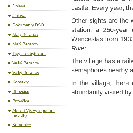
Jihlava
castle. Every year, th
Jihlava
Other sights are the 
Dokumenty DSO
station, a 250-year
Malý Beranov
Wenceslas from 1933 
Malý Beranov
River
.
Tipy na ubytování
The village has a rail
Velký Beranov
semaphores nearby ar
Velký Beranov
Kontakty
In the village, ther
abundantly visited by to
Bítovčice
Bítovčice
Aktivní Výzvy k podání
nabídky
Kamenice