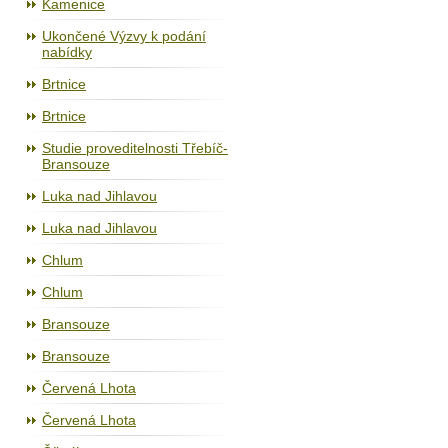
Kamenice
Ukončené Výzvy k podání
nabídky
Brtnice
Brtnice
Studie proveditelnosti Třebíč-
Bransouze
Luka nad Jihlavou
Luka nad Jihlavou
Chlum
Chlum
Bransouze
Bransouze
Červená Lhota
Červená Lhota