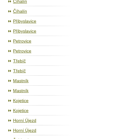
Číhalín
Číhalín
Přibyslavice
Přibyslavice
Petrovice
Petrovice
Třebíč
Třebíč
Mastník
Mastník
Kojetice
Kojetice
Horní Újezd
Horní Újezd