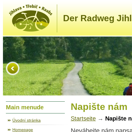
Der Radweg Jihl
Napište nám
Main menude
Startseite
→
Napište 
Úvodní stránka
Homepage
Neváhejte nám napsa