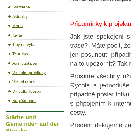
Der Radweg Jihlava – Třebíč – Raabs
Startseite
Aktuality
Připomínky k projekt
Maps
Karte
Jak jste spokojeni s
Tipy na výlet
trase? Máte pocit, že
jen posunout, případ
Tour tips
na to upozornit? Tak
Ausflugstipps
Virtuální prohlídky
Prosíme všechny uživ
Virtual tours
Rychle a jednoduše.
Virtuelle Touren
případně poslat fotku
Napište nám
s připojením k inte
cesty.
Städte und
Gemeinden auf der
Předem děkujeme za 
Strecke