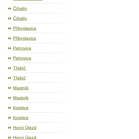
Číhalín
Číhalín
Přibyslavice
Přibyslavice
Petrovice
Petrovice
Třebíč
Třebíč
Mastník
Mastník
Kojetice
Kojetice
Horní Újezd
Horní Újezd