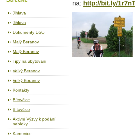
na:
http://bit.ly/1r7n
Jihlava
Jihlava
Dokumenty DSO
Malý Beranov
Malý Beranov
Tipy na ubytování
Velký Beranov
Velký Beranov
Kontakty
Bítovčice
Bítovčice
Aktivní Výzvy k podání
nabídky
Kamenice