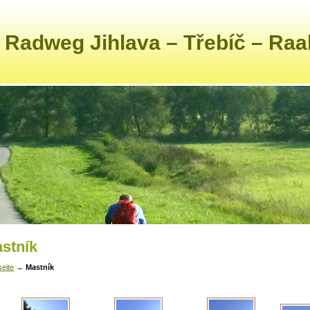
 Radweg Jihlava – Třebíč – Ra
stník
seite
→
Mastník