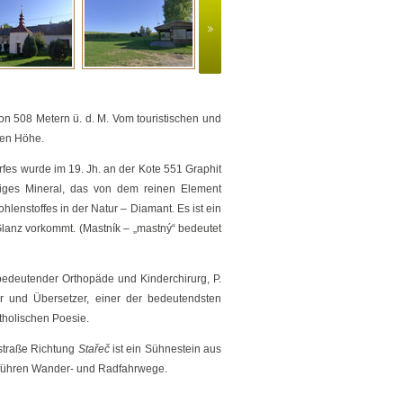
Der Radweg Jihlava – Tře
on 508 Metern ü. d. M. Vom touristischen und
hen Höhe.
es wurde im 19. Jh. an der Kote 551 Graphit
iges Mineral, das von dem reinen Element
hlenstoffes in der Natur – Diamant. Es ist ein
Glanz vorkommt. (Mastník – „mastný“ bedeutet
 bedeutender Orthopäde und Kinderchirurg, P.
er und Übersetzer, einer der bedeutendsten
tholischen Poesie.
dstraße Richtung
Stařeč
ist ein Sühnestein aus
f führen Wander- und Radfahrwege.