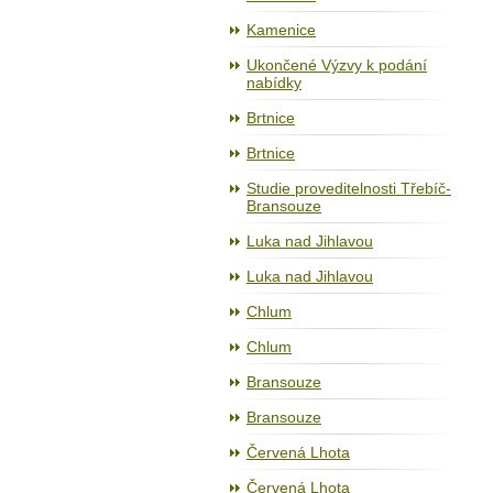
Kamenice
Ukončené Výzvy k podání
nabídky
Brtnice
Brtnice
Studie proveditelnosti Třebíč-
Bransouze
Luka nad Jihlavou
Luka nad Jihlavou
Chlum
Chlum
Bransouze
Bransouze
Červená Lhota
Červená Lhota