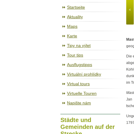
Der Radweg Jihlava – Třebíč – Raa
Startseite
Aktuality
Maps
Karte
Mast
Tipy na výlet
geog
Tour tips
Die 
abge
Ausflugstipps
Kohl
Virtuální prohlídky
dunk
im T
Virtual tours
Mast
Virtuelle Touren
Jan 
Napište nám
tsch
Unge
Städte und
1797
Gemeinden auf der
Strecke