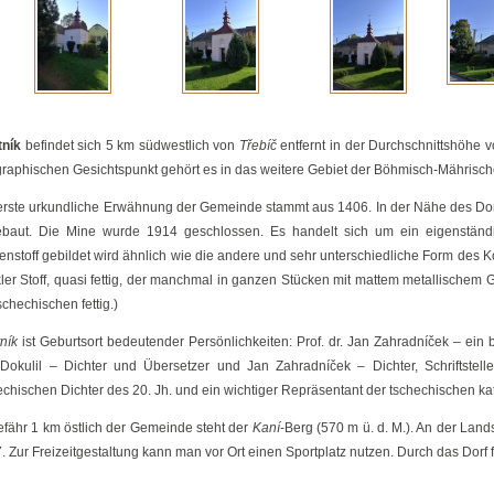
bs
ník
befindet sich 5 km südwestlich von
Třebíč
entfernt in der Durchschnittshöhe v
raphischen Gesichtspunkt gehört es in das weitere Gebiet der Böhmisch-Mährisc
erste urkundliche Erwähnung der Gemeinde stammt aus 1406. In der Nähe des Dorf
baut. Die Mine wurde 1914 geschlossen. Es handelt sich um ein eigenständ
enstoff gebildet wird ähnlich wie die andere und sehr unterschiedliche Form des Ko
ler Stoff, quasi fettig, der manchmal in ganzen Stücken mit mattem metallischem 
schechischen fettig.)
ník
ist Geburtsort bedeutender Persönlichkeiten: Prof. dr. Jan Zahradníček – ein
Dokulil – Dichter und Übersetzer und Jan Zahradníček – Dichter, Schriftstell
echischen Dichter des 20. Jh. und ein wichtiger Repräsentant der tschechischen ka
fähr 1 km östlich der Gemeinde steht der
Kaní
-Berg (570 m ü. d. M.). An der Lan
. Zur Freizeitgestaltung kann man vor Ort einen Sportplatz nutzen. Durch das Dor