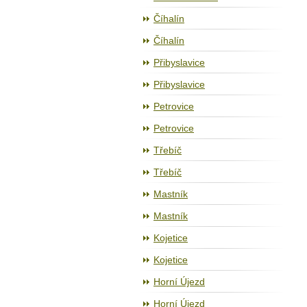
Číhalín
Číhalín
Přibyslavice
Přibyslavice
Petrovice
Petrovice
Třebíč
Třebíč
Mastník
Mastník
Kojetice
Kojetice
Horní Újezd
Horní Újezd