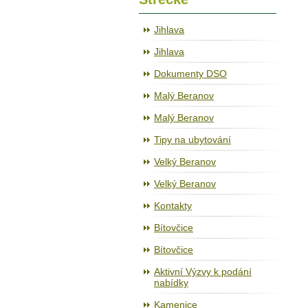
Jihlava
Jihlava
Dokumenty DSO
Malý Beranov
Malý Beranov
Tipy na ubytování
Velký Beranov
Velký Beranov
Kontakty
Bítovčice
Bítovčice
Aktivní Výzvy k podání
nabídky
Kamenice