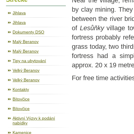
Near the village, rem
by clay mining. The
Jihlava
between the river bri
Jihlava
of
Lesůňky
village t
Dokumenty DSO
fortress probably ref
Malý Beranov
grass today, two third
Malý Beranov
fortress had a simp
Tipy na ubytování
approx. 20 x 19 metre
Velký Beranov
For free time activitie
Velký Beranov
Kontakty
Bítovčice
Bítovčice
Aktivní Výzvy k podání
nabídky
Kamenice