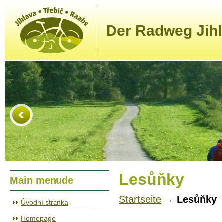
Der Radweg Jihl
Lesůňky
Main menude
Startseite
→
Lesůňky
Úvodní stránka
Homepage