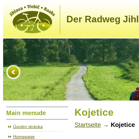
Der Radweg Jihl
Kojetice
Main menude
Startseite
→
Kojetice
Úvodní stránka
Homepage