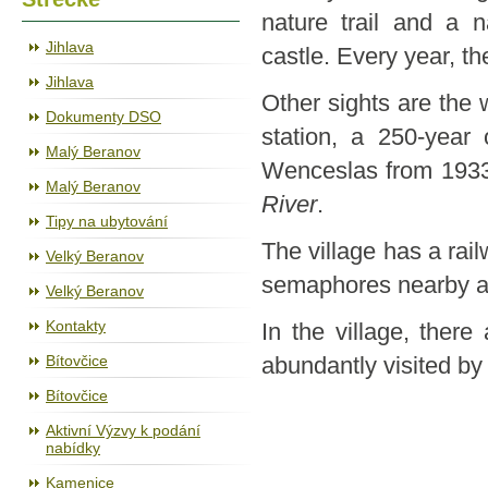
nature trail and a 
Jihlava
castle. Every year, th
Jihlava
Other sights are the 
Dokumenty DSO
station, a 250-year
Malý Beranov
Wenceslas from 1933 
Malý Beranov
River
.
Tipy na ubytování
The village has a rail
Velký Beranov
semaphores nearby ar
Velký Beranov
Kontakty
In the village, ther
Bítovčice
abundantly visited by to
Bítovčice
Aktivní Výzvy k podání
nabídky
Kamenice