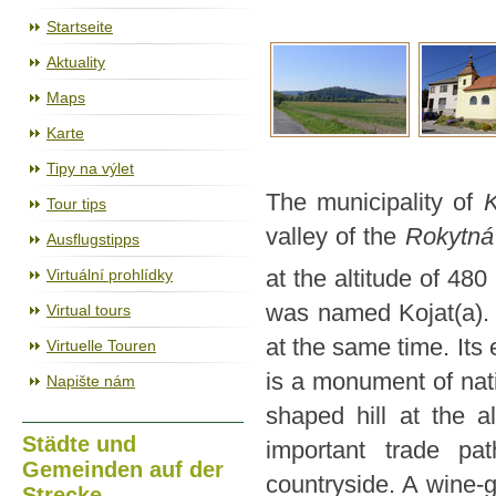
Der Radweg Jihlava – Třebíč – Raabs
Startseite
Aktuality
Maps
Karte
Tipy na výlet
The municipality of
K
Tour tips
valley of the
Rokytná
Ausflugstipps
Virtuální prohlídky
at the altitude of 480
was named Kojat(a)
Virtual tours
at the same time. Its 
Virtuelle Touren
is a monument of nati
Napište nám
shaped hill at the a
Städte und
important trade pa
Gemeinden auf der
countryside. A wine-g
Strecke