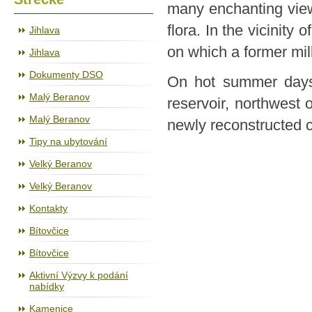
many enchanting view
flora. In the vicinity 
Jihlava
on which a former mil
Jihlava
Dokumenty DSO
On hot summer days 
Malý Beranov
reservoir, northwest o
Malý Beranov
newly reconstructed c
Tipy na ubytování
Velký Beranov
Velký Beranov
Kontakty
Bítovčice
Bítovčice
Aktivní Výzvy k podání
nabídky
Kamenice