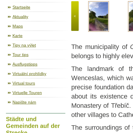
Der Radweg Jihlava – Třebíč – Raabs
Startseite
Aktuality
Maps
Karte
Tipy na výlet
The municipality of
Tour tips
belongs to highly ele
Ausflugstipps
The landmark of th
Virtuální prohlídky
Wenceslas, which wa
Virtual tours
precise foundation d
Virtuelle Touren
about its existence 
Napište nám
Monastery of Třebíč. 
other villages to Cat
Städte und
Gemeinden auf der
The surroundings of t
Strecke