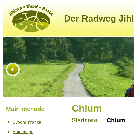
Der Radweg Jihl
Chlum
Main menude
Startseite
→
Chlum
Úvodní stránka
Homepage