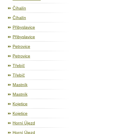
Číhalín
Číhalín
Přibyslavice
Přibyslavice
Petrovice
Petrovice
Třebíč
Třebíč
Mastník
Mastník
Kojetice
Kojetice
Horní Újezd
Horní Újezd