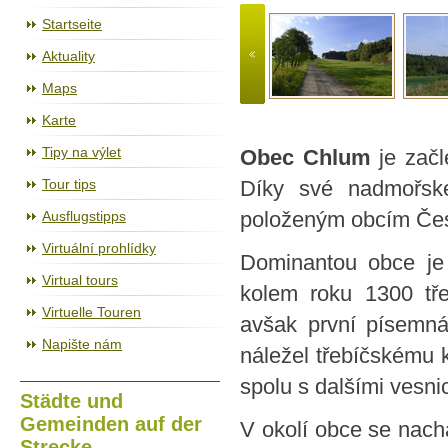
Der Radweg Jihlava – Třebíč – Raabs
Startseite
Aktuality
Maps
Karte
Tipy na výlet
Obec Chlum
je zač
Tour tips
Díky své nadmořsk
Ausflugstipps
položeným obcím Čes
Virtuální prohlídky
Dominantou obce je 
Virtual tours
kolem roku 1300 tř
Virtuelle Touren
avšak první písemná
Napište nám
náležel třebíčskému k
spolu s dalšími vesni
Städte und
Gemeinden auf der
V okolí obce se nach
Strecke