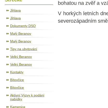
bohatou na zvěř a vz
Jihlava
V horkých letních dn
Jihlava
severozápadním směre
Dokumenty DSO
Malý Beranov
Malý Beranov
Tipy na ubytování
Velký Beranov
Velký Beranov
Kontakty
Bítovčice
Bítovčice
Aktivní Výzvy k podání
nabídky
Kamenice