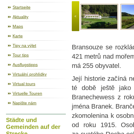
Der Radweg Jihlava – Třebíč – Raabs
Startseite
Aktuality
Maps
Karte
Tipy na výlet
Bransouze se rozklád
Tour tips
421 metrů nad mořem
Ausflugstipps
má 255 obyvatel.
Virtuální prohlídky
Její historie začíná 
Virtual tours
té době ještě jak
Virtuelle Touren
Branechewess z roku
Napište nám
jména Branek. Branče
zkomolenina k osobn
Städte und
od roku 1915. Osob
Gemeinden auf der
Strecke