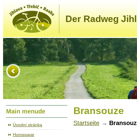
Der Radweg Jihl
Bransouze
Main menude
Startseite
→
Bransouz
Úvodní stránka
Homepage