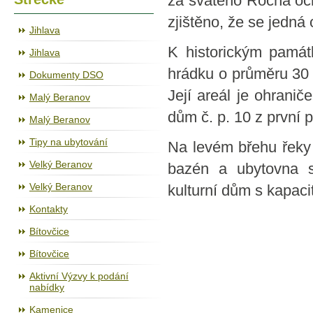
za svatého Rocha oc
zjištěno, že se jedná
Jihlava
K historickým památ
Jihlava
hrádku o průměru 30 
Dokumenty DSO
Její areál je ohrani
Malý Beranov
dům č. p. 10 z první 
Malý Beranov
Tipy na ubytování
Na levém břehu řeky 
Velký Beranov
bazén a ubytovna s
Velký Beranov
kulturní dům s kapacit
Kontakty
Bítovčice
Bítovčice
Aktivní Výzvy k podání
nabídky
Kamenice