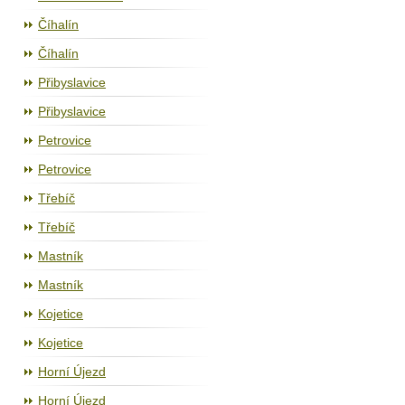
Číhalín
Číhalín
Přibyslavice
Přibyslavice
Petrovice
Petrovice
Třebíč
Třebíč
Mastník
Mastník
Kojetice
Kojetice
Horní Újezd
Horní Újezd