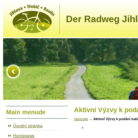
Der Radweg Jihl
Aktivní Výzvy k pod
Main menude
Startseite
→
Aktivní Výzvy k podání nab
Úvodní stránka
Homepage