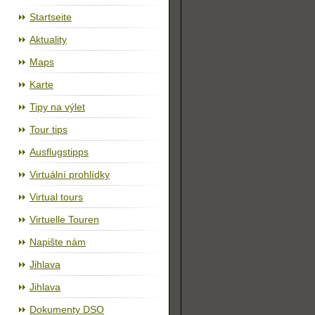
Cyklostezka Jihlava - Třebíč - Raabs
Startseite
Aktuality
Maps
Karte
Tipy na výlet
Tour tips
Ausflugstipps
Virtuální prohlídky
Virtual tours
Virtuelle Touren
Napište nám
Jihlava
Jihlava
Dokumenty DSO