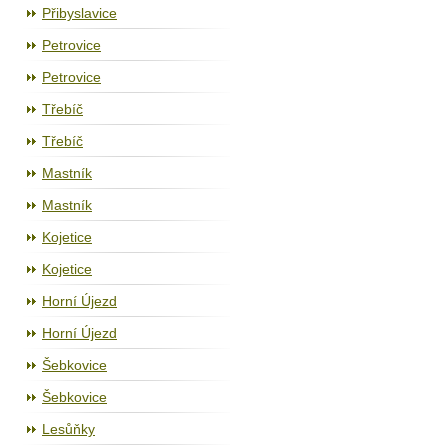
Přibyslavice
Petrovice
Petrovice
Třebíč
Třebíč
Mastník
Mastník
Kojetice
Kojetice
Horní Újezd
Horní Újezd
Šebkovice
Šebkovice
Lesůňky