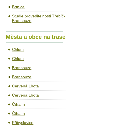
Brtnice
Studie proveditelnosti Třebíč-
Bransouze
Města a obce na trase
Chlum
Chlum
Bransouze
Bransouze
Červená Lhota
Červená Lhota
Číhalín
Číhalín
Přibyslavice