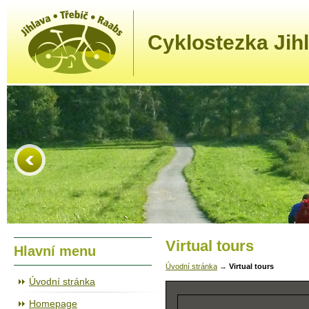
Cyklostezka Jihl
Virtual tours
Hlavní menu
Úvodní stránka
→
Virtual tours
Úvodní stránka
Homepage