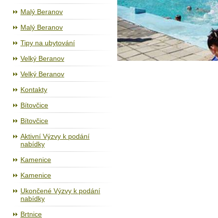
Malý Beranov
Malý Beranov
Tipy na ubytování
Velký Beranov
Velký Beranov
Kontakty
Bítovčice
Bítovčice
Aktivní Výzvy k podání
nabídky
Kamenice
Kamenice
Ukončené Výzvy k podání
nabídky
Brtnice