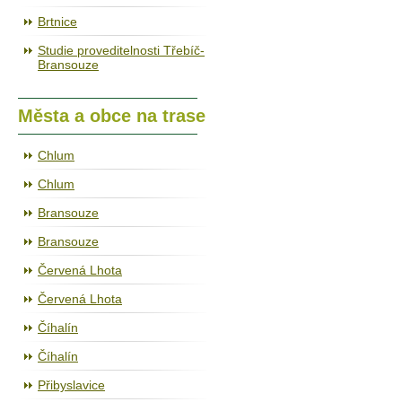
Brtnice
Studie proveditelnosti Třebíč-
Bransouze
Města a obce na trase
Chlum
Chlum
Bransouze
Bransouze
Červená Lhota
Červená Lhota
Číhalín
Číhalín
Přibyslavice