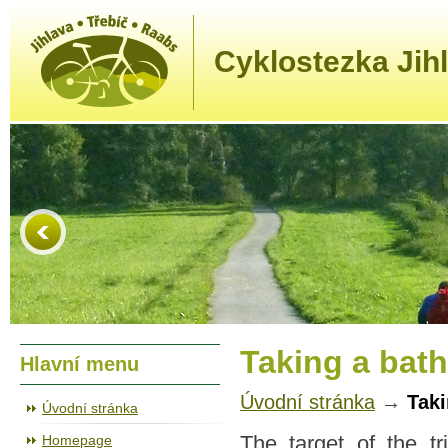
Cyklostezka Jihl
Taking a bath
Hlavní menu
Úvodní stránka
→
Taki
Úvodní stránka
Homepage
The target of the t