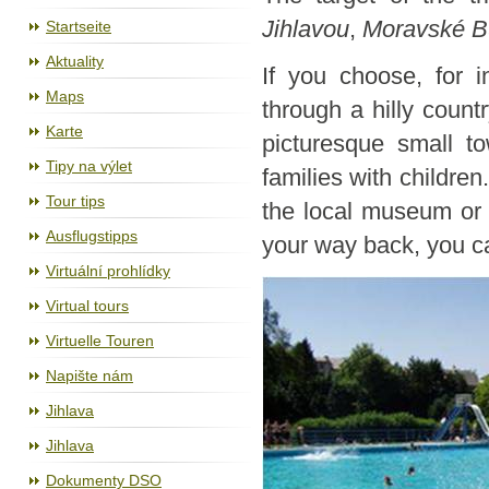
Cyklostezka Jihlava - Třebíč - Raabs
Jihlavou
,
Moravské B
Startseite
Aktuality
If you choose, for 
Maps
through a hilly countr
Karte
picturesque small to
Tipy na výlet
families with childre
Tour tips
the local museum or
Ausflugstipps
your way back, you can
Virtuální prohlídky
Virtual tours
Virtuelle Touren
Napište nám
Jihlava
Jihlava
Dokumenty DSO