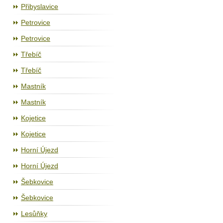
Přibyslavice
Petrovice
Petrovice
Třebíč
Třebíč
Mastník
Mastník
Kojetice
Kojetice
Horní Újezd
Horní Újezd
Šebkovice
Šebkovice
Lesůňky