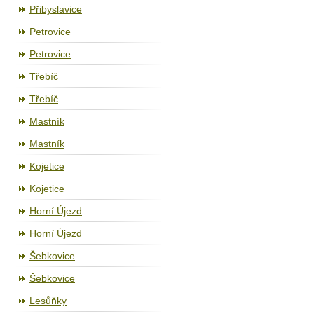
Přibyslavice
Petrovice
Petrovice
Třebíč
Třebíč
Mastník
Mastník
Kojetice
Kojetice
Horní Újezd
Horní Újezd
Šebkovice
Šebkovice
Lesůňky