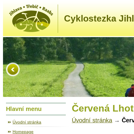
Cyklostezka Jihl
Červená Lhot
Hlavní menu
Úvodní stránka
→
Čer
Úvodní stránka
Homepage