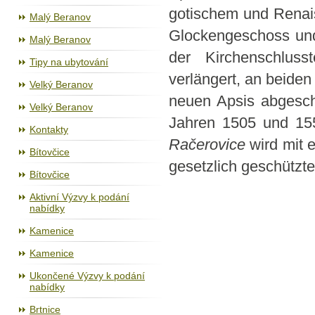
gotischem und Renai
Malý Beranov
Glockengeschoss und
Malý Beranov
der Kirchenschlusst
Tipy na ubytování
verlängert, an beiden
Velký Beranov
neuen Apsis abgesch
Velký Beranov
Jahren 1505 und 155
Kontakty
Račerovice
wird mit 
Bítovčice
gesetzlich geschütz
Bítovčice
Aktivní Výzvy k podání
nabídky
Kamenice
Kamenice
Ukončené Výzvy k podání
nabídky
Brtnice