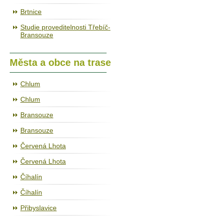
Brtnice
Studie proveditelnosti Třebíč-
Bransouze
Města a obce na trase
Chlum
Chlum
Bransouze
Bransouze
Červená Lhota
Červená Lhota
Číhalín
Číhalín
Přibyslavice