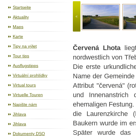
Cyklostezka Jihlava - Třebíč - Raabs
Startseite
Aktuality
Maps
Karte
Tipy na výlet
Červená Lhota
lieg
Tour tips
nordwestlich von Tře
Ausflugstipps
Die erste urkundli
Name der Gemeinde is
Virtuální prohlídky
Attribut "červená" (
Virtual tours
und Innenanstrich 
Virtuelle Touren
ehemaligen Festung. 
Napište nám
die Laurenzkirche (
Jihlava
Baukern wurde im erst
Jihlava
Später wurde das 
Dokumenty DSO