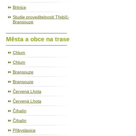
Brtnice
Studie proveditelnosti Třebíč-
Bransouze
Města a obce na trase
Chlum
Chlum
Bransouze
Bransouze
Červená Lhota
Červená Lhota
Číhalín
Číhalín
Přibyslavice