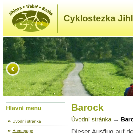
Cyklostezka Jihl
Barock
Hlavní menu
Úvodní stránka
→
Bar
Úvodní stránka
Homepage
Dieser Ausflug auf 