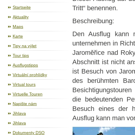
Cyklostezka Jihlava - Třebíč - Raabs
Tritt“ benennen.
Startseite
Aktuality
Beschreibung:
Maps
Den Ausflug kann 
Karte
unternehmen in Richt
Tipy na výlet
Jaroměřice nad Roky
Tour tips
Abschnitt ist nicht a
Ausflugstipps
ist Besuch von Jaro
Virtuální prohlídky
des berühmten Baro
Virtual tours
Besichtigungstouren 
Virtuelle Touren
die bedeutenden Pet
Napište nám
Besuch eines der h
Jihlava
Ausflug kann man von
Jihlava
Dokumenty DSO