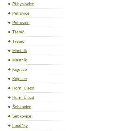
Přibyslavice
Petrovice
Petrovice
Třebíč
Třebíč
Mastník
Mastník
Kojetice
Kojetice
Horní Újezd
Horní Újezd
Šebkovice
Šebkovice
Lesůňky