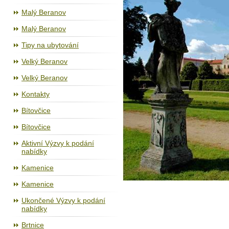
Malý Beranov
Malý Beranov
Tipy na ubytování
Velký Beranov
Velký Beranov
Kontakty
Bítovčice
Bítovčice
Aktivní Výzvy k podání
nabídky
Kamenice
Kamenice
Ukončené Výzvy k podání
nabídky
Brtnice